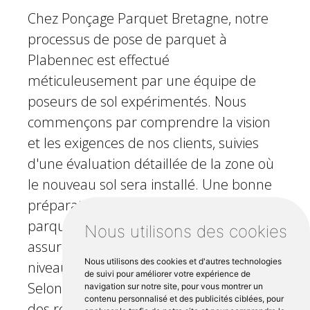
Chez Ponçage Parquet Bretagne, notre
processus de pose de parquet à
Plabennec est effectué
méticuleusement par une équipe de
poseurs de sol expérimentés. Nous
commençons par comprendre la vision
et les exigences de nos clients, suivies
d'une évaluation détaillée de la zone où
le nouveau sol sera installé. Une bonne
préparation est la clé de la pose de
parquet Plabennec. Ainsi, nous nous
Nous utilisons des cookies
assurons que le sous-plancher est de
Nous utilisons des cookies et d'autres technologies
niveau et propre avant l'installation.
de suivi pour améliorer votre expérience de
Selon vos préférences, nous installons
navigation sur notre site, pour vous montrer un
contenu personnalisé et des publicités ciblées, pour
des revêtements de sol massifs,