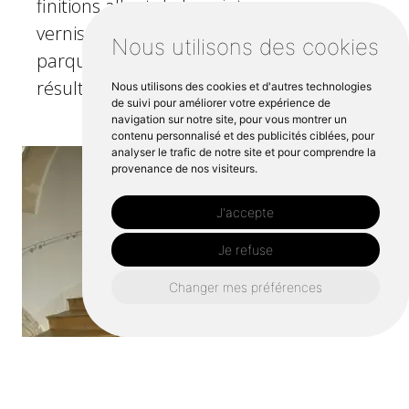
finitions allant de la peinture au
vernissage. Avec nous, la pose de
Nous utilisons des cookies
parquet Brest est efficace, pour un
résultat durable et esthétique.
Nous utilisons des cookies et d'autres technologies
de suivi pour améliorer votre expérience de
navigation sur notre site, pour vous montrer un
contenu personnalisé et des publicités ciblées, pour
analyser le trafic de notre site et pour comprendre la
provenance de nos visiteurs.
J'accepte
Je refuse
Changer mes préférences