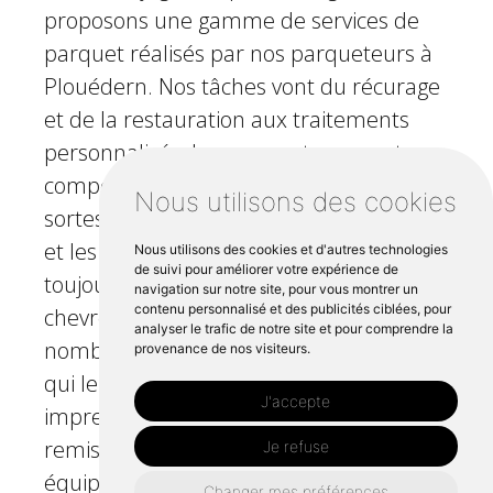
proposons une gamme de services de
parquet réalisés par nos parqueteurs à
Plouédern. Nos tâches vont du récurage
et de la restauration aux traitements
personnalisés. Les parqueteurs sont
compétents pour remettre à neuf toutes
Nous utilisons des cookies
sortes de sols, y compris les sols stratifiés
et les sols en vinyle, avec une finition
Nous utilisons des cookies et d'autres technologies
de suivi pour améliorer votre expérience de
toujours impeccable. Ces artisans
navigation sur notre site, pour vous montrer un
contenu personnalisé et des publicités ciblées, pour
chevronnés ont travaillé sur de
analyser le trafic de notre site et pour comprendre la
nombreux projets, petits et grands, ce
provenance de nos visiteurs.
qui leur a permis de constituer un
J'accepte
impressionnant portefeuille de sols
remis à neuf dans tout le Finistère. Notre
Je refuse
équipe s'attache à comprendre les
Changer mes préférences