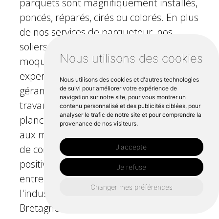
parquets sont magnifiquement installés,
poncés, réparés, cirés ou colorés. En plus
de nos services de parqueteur, nos
soliers, carreleurs, menuisiers et
Nous utilisons des cookies
moquettistes qualifiés apportent leur
expertise à la prestation de services,
Nous utilisons des cookies et d'autres technologies
gérant efficacement tous les types de
de suivi pour améliorer votre expérience de
navigation sur notre site, pour vous montrer un
travaux de revêtement de sol, des
contenu personnalisé et des publicités ciblées, pour
analyser le trafic de notre site et pour comprendre la
planchers de bois franc aux carrelages et
provenance de nos visiteurs.
aux moquettes. Forte de deux décennies
J'accepte
de confiance, de qualité et de critiques
positives de Brest au Finistère, notre
Je refuse
entreprise continue de défendre
Changer mes préférences
l'industrie du revêtement de sol en
Bretagne en fournissant un savoir-faire