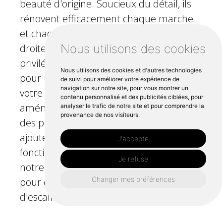
beauté d'origine. Soucieux du détail, ils
rénovent efficacement chaque marche
et chaque contremarche, qu'elle soit
droite, quart de tour ou hélicoïdale, en
Nous utilisons des cookies
privilégiant la précision des mesures
Nous utilisons des cookies et d'autres technologies
pour une intégration impeccable dans
de suivi pour améliorer votre expérience de
navigation sur notre site, pour vous montrer un
votre espace intérieur. Des
contenu personnalisé et des publicités ciblées, pour
aménagements stratégiques, tels que
analyser le trafic de notre site et pour comprendre la
provenance de nos visiteurs.
des placards sous escalier, peuvent être
ajoutés pour une optimisation
J'accepte
fonctionnelle de l'espace. Contactez
Je refuse
notre équipe passionnée à Plouzané
Changer mes préférences
pour des solutions de rénovation
d'escaliers abordables et de haute
qualité qui harmonisent l'esthétique de